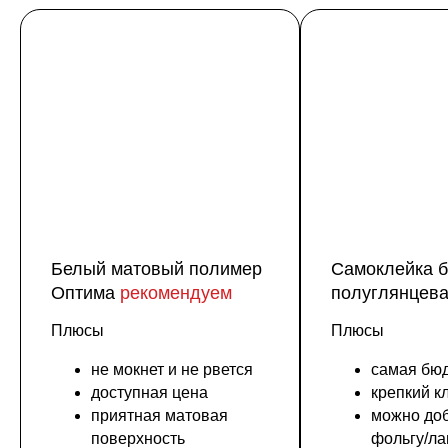
Белый матовый полимер
Самоклейка 
Оптима
рекомендуем
полуглянцев
Плюсы
Плюсы
не мокнет и не рвется
самая бю
доступная цена
крепкий к
приятная матовая
можно доб
поверхность
фольгу/л