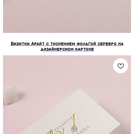
Визитки Apart c тиснением фольгой серебро на
дизайнерском картоне