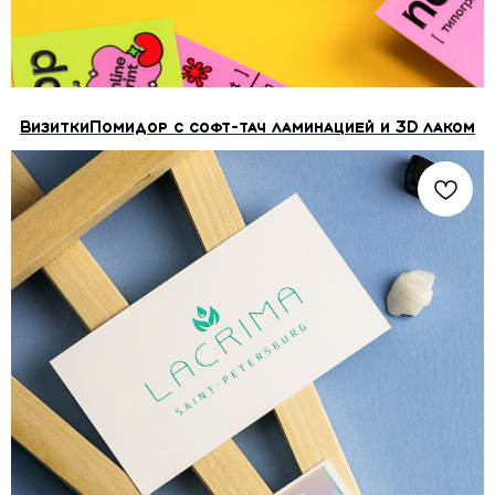
ВизиткиПомидор с софт-тач ламинацией и 3D лаком