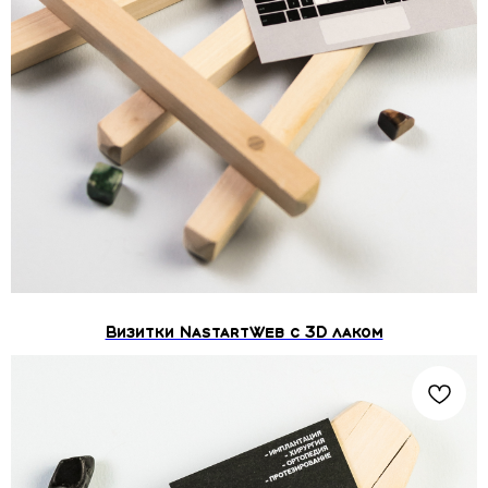
Визитки NastartWeb с 3D лаком