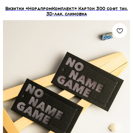
Визитки «НордпромКомплект» Картон 300 софт тач,
3D-лак, слимовка