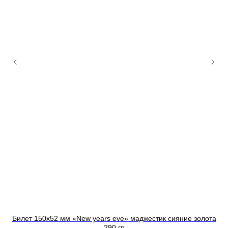
Билет 150х52 мм «New years eve» маджестик сияние золота
290 гр