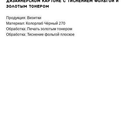
дизайнерском картоне c тиснением фольгой и
золотым тонером
Продукция: Визитки
Материал: Колорлаб Чёрный 270
Обработка: Печать золотым тонером
Обработка: Тиснение фольгой плоское