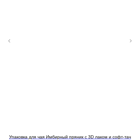
тач
Упаковка для чая Имбирный пряник с 3D лаком и софт-тач