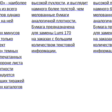
0» - наиболее
высокой пухлости, и выглядит
высокой п
 из всего
намного более толстой, чем
намного б
лов однако
мелованные бумаги
мелованн
 на ней
аналогичной плотности.
аналогичн
Бумага предназначена
Бумага п
ых минусов
для замены Lumi 170
для замен
 только
на заказах с большим
на заказа
ект
количеством текстовой
количеств
я» темных
информации.
информац
апечатанных
тороне листа
отности
ендуется
ьших тиражей
х каталогов