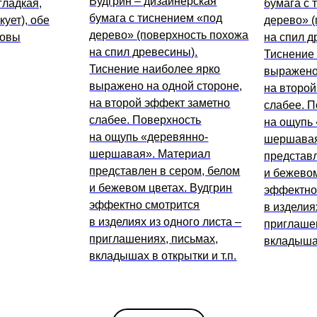
Вудгрин – дизайнерская
гладкая,
бумага с 
бумага с тиснением «под
кует), обе
дерево» (
дерево» (поверхность похожа
ковы
на спил д
на спил древесины).
Тиснение
Тиснение наиболее ярко
выражено 
выражено на одной стороне,
на второй
на второй эффект заметно
слабее. П
слабее. Поверхность
на ощупь
на ощупь «деревянно-
шершавая
шершавая». Материал
представл
представлен в сером, белом
и бежевом
и бежевом цветах. Вудгрин
эффектно
эффектно смотрится
в изделия
в изделиях из одного листа –
приглашен
приглашениях, письмах,
вкладышах
вкладышах в открытки и т.п.