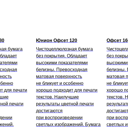
80
Юнион Офсет 120
Офсет 16
ная бумага
Чистоцеллюлозная бумага
Чистоцел
Обладает
без покрытия. Обладает
без покры
зателями
высокими показателями
высокими
сходная
белизны. Превосходная
белизны.
ность
матовая поверхность
матовая 
обенно
не бликует и особенно
не бликуе
т для печати
хорошо подходит для печати
хорошо по
чшие
текстов. Наилучшие
текстов. 
тной печати
результаты цветной печати
результат
достигаются
достигаю
едении
при воспроизведении
при восп
жений.
светлых изображений. Бумага
светлых 