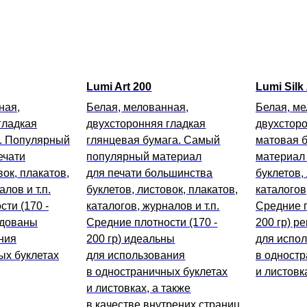
Lumi Art 200
Lumi Silk
ная,
Белая, мелованная,
Белая, ме
гладкая
двухсторонняя гладкая
двухсторо
. Популярный
глянцевая бумага. Самый
матовая 
ечати
популярный материал
материал 
вок, плакатов,
для печати большинства
буклетов,
лов и т.п.
буклетов, листовок, плакатов,
каталогов,
ти (170 -
каталогов, журналов и т.п.
Средние п
ндованы
Средние плотности (170 -
200 гр) р
ния
200 гр) идеальны
для испо
ых буклетах
для использования
в одностр
в одностраничных буклетах
и листовк
и листовках, а также
в качестве внутрених страниц