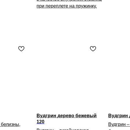
при переплете на пружинку.
Вудгрин дерево бежевый
Вудгрин 
120
 белизны,
Вудгрин –