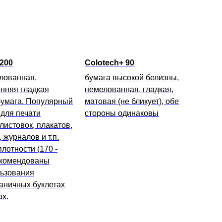
 200
Colotech+ 90
лованная,
бумага высокой белизны,
нняя гладкая
немелованная, гладкая,
бумага. Популярный
матовая (не бликует), обе
для печати
стороны одинаковы
 листовок, плакатов,
 журналов и т.п.
лотности (170 -
екомендованы
льзования
аничных буклетах
ах.