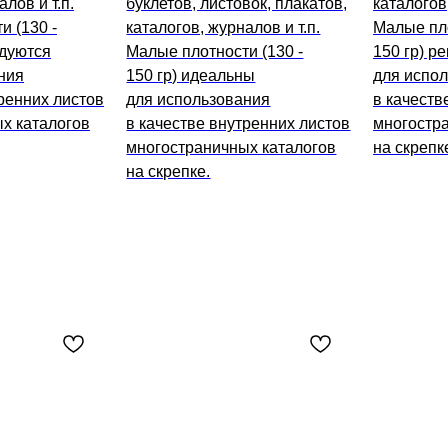
лов и т.п.
буклетов, листовок, плакатов,
каталогов,
и (130 -
каталогов, журналов и т.п.
Малые пло
ндуются
Малые плотности (130 -
150 гр) р
ния
150 гр) идеальны
для испо
ренних листов
для использования
в качеств
х каталогов
в качестве внутренних листов
многостр
многостраничных каталогов
на скрепк
на скрепке.