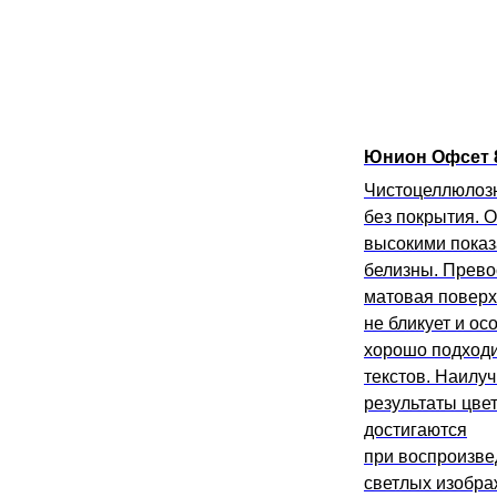
Юнион Офсет 
Чистоцеллюлоз
без покрытия. 
высокими пока
белизны. Прево
матовая поверх
не бликует и ос
хорошо подходи
текстов. Наилу
результаты цве
достигаются
при воспроизв
светлых изобра