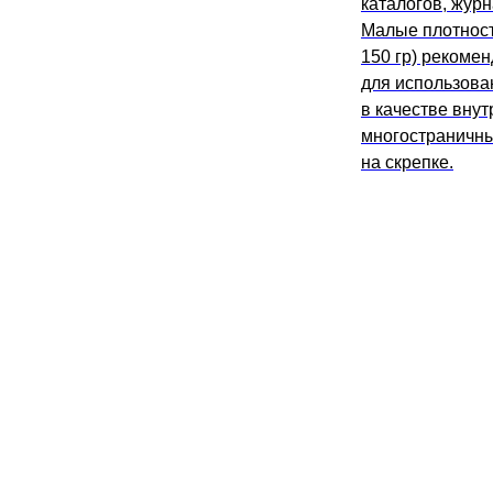
каталогов, журна
Малые плотност
150 гр) рекоме
для использова
в качестве внут
многостраничны
на скрепке.