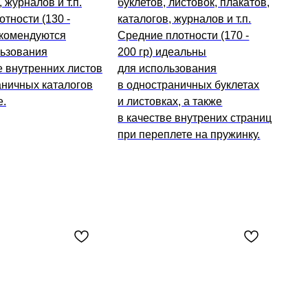
 журналов и т.п.
буклетов, листовок, плакатов,
тности (130 -
каталогов, журналов и т.п.
екомендуются
Средние плотности (170 -
льзования
200 гр) идеальны
е внутренних листов
для использования
аничных каталогов
в одностраничных буклетах
е.
и листовках, а также
в качестве внутрених страниц
при переплете на пружинку.