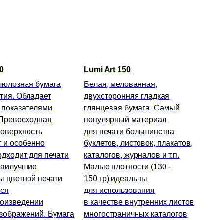
0
Lumi Art 150
люлозная бумага
Белая, мелованная,
тия. Обладает
двухсторонняя гладкая
 показателями
глянцевая бумага. Самый
 Превосходная
популярный материал
поверхность
для печати большинства
т и особенно
буклетов, листовок, плакатов,
дходит для печати
каталогов, журналов и т.п.
Наилучшие
Малые плотности (130 -
ы цветной печати
150 гр) идеальны
тся
для использования
роизведении
в качестве внутренних листов
изображений. Бумага
многостраничных каталогов