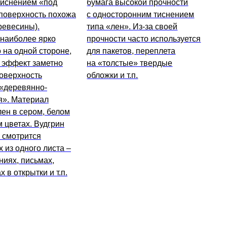
тиснением «под
бумага высокой прочности
поверхность похожа
с односторонним тиснением
ревесины).
типа «лен». Из-за своей
 наиболее ярко
прочности часто используется
на одной стороне,
для пакетов, переплета
 эффект заметно
на «толстые» твердые
оверхность
обложки и т.п.
 «деревянно-
». Материал
ен в сером, белом
 цветах. Вудгрин
 смотрится
х из одного листа –
иях, письмах,
 в открытки и т.п.