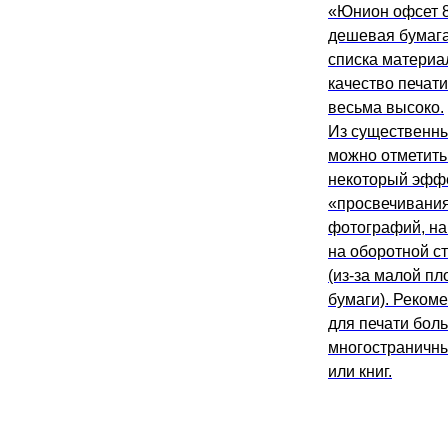
«Юнион офсет 8
дешевая бумага
списка материа
качество печати
весьма высоко.
Из существенн
можно отметить
некоторый эфф
«просвечивани
фотографий, н
на оборотной с
(из-за малой пл
бумаги). Реком
для печати бол
многостраничны
или книг.