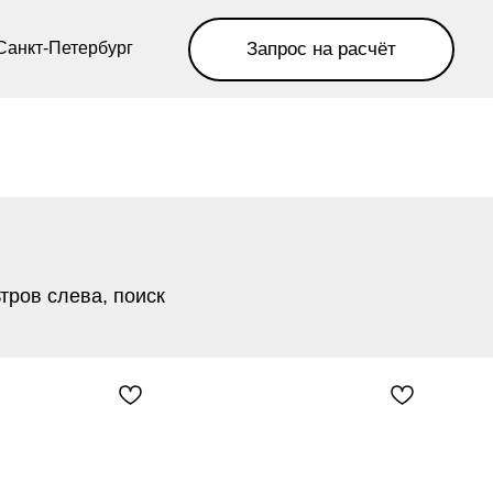
Запрос на расчёт
рг
тров слева, поиск