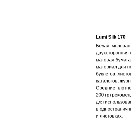
Lumi Silk 170
Белая, мелован
двухсторонняя 
матовая бумага
материал для п
буклетов, листо
каталогов, журна
Средние плотнос
200 гр) рекоме
для использова
в одностраничн
и листовках.