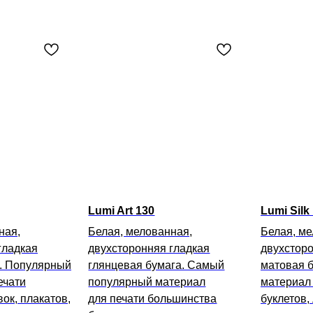
Lumi Art 130
Lumi Silk
ная,
Белая, мелованная,
Белая, ме
гладкая
двухсторонняя гладкая
двухсторо
. Популярный
глянцевая бумага. Самый
матовая 
ечати
популярный материал
материал 
вок, плакатов,
для печати большинства
буклетов,