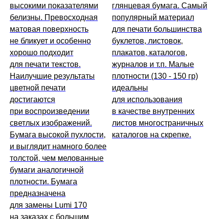
высокими показателями
глянцевая бумага. Самый
белизны. Превосходная
популярный материал
матовая поверхность
для печати большинства
не бликует и особенно
буклетов, листовок,
хорошо подходит
плакатов, каталогов,
для печати текстов.
журналов и т.п. Малые
Наилучшие результаты
плотности (130 - 150 гр)
цветной печати
идеальны
достигаются
для использования
при воспроизведении
в качестве внутренних
светлых изображений.
листов многостраничных
Бумага высокой пухлости,
каталогов на скрепке.
и выглядит намного более
толстой, чем мелованные
бумаги аналогичной
плотности. Бумага
предназначена
для замены Lumi 170
на заказах с большим