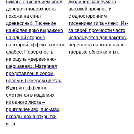
бумага с тиснением «под
дизайнерская бумага
дерево» (поверхность
высокой прочности
похожа на спил
с односторонним
древесины). Тиснение
тиснением типа «лен». Из-
наиболее ярко выражено
за своей прочности часто
на одной стороне,
используется для пакетов,
на второй эффект заметно
переплета на «толстые»
слабее. Поверхность
твердые обложки и т.п.
на ощупь «деревянно-
шершавая». Материал
представлен в сером,
белом и бежевом цветах.
Вудгрин эффектно
смотрится в изделиях
из одного листа –
приглашениях, письмах,
вкладышах в открытки
и т.п.