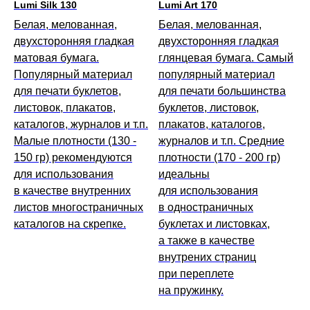
Lumi Silk 130
Lumi Art 170
Белая, мелованная,
Белая, мелованная,
двухсторонняя гладкая
двухсторонняя гладкая
матовая бумага.
глянцевая бумага. Самый
Популярный материал
популярный материал
для печати буклетов,
для печати большинства
листовок, плакатов,
буклетов, листовок,
каталогов, журналов и т.п.
плакатов, каталогов,
Малые плотности (130 -
журналов и т.п. Средние
150 гр) рекомендуются
плотности (170 - 200 гр)
для использования
идеальны
в качестве внутренних
для использования
листов многостраничных
в одностраничных
каталогов на скрепке.
буклетах и листовках,
а также в качестве
внутрених страниц
при переплете
на пружинку.