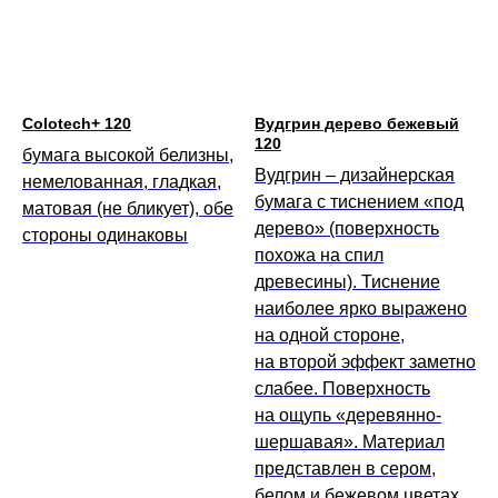
Colotech+ 120
Вудгрин дерево бежевый
120
бумага высокой белизны,
Вудгрин – дизайнерская
немелованная, гладкая,
бумага с тиснением «под
матовая (не бликует), обе
дерево» (поверхность
стороны одинаковы
похожа на спил
древесины). Тиснение
наиболее ярко выражено
на одной стороне,
на второй эффект заметно
слабее. Поверхность
на ощупь «деревянно-
шершавая». Материал
представлен в сером,
белом и бежевом цветах.