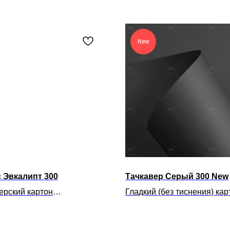
New
 Эвкалипт 300
Тачкавер Серый 300 New
ерский картон
Гладкий (без тиснения) кар
амутровым эффектом
насыщенного синего цвета
анием яркого зеленого
лицевая и оборотная стор
 Рекомендуем печатать
одинаковы. Особенностью