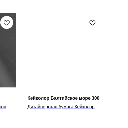
Кейколор Балтийское море 300
тон
Дизайнерская бумага Кейколор
,
Балтийское Море — один
оны
из цветов обновленной гаммы
материалов KeayKolour. Бумага