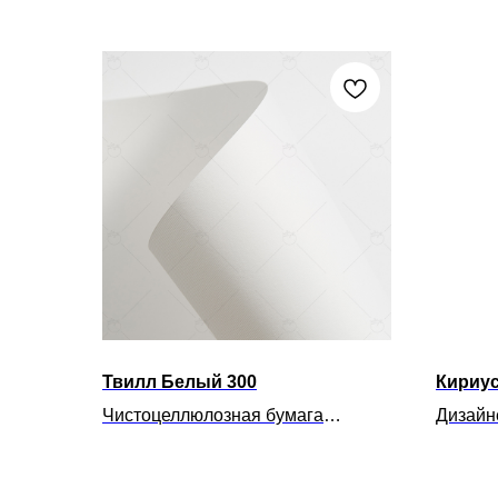
Твилл Белый 300
Кириус
Чистоцеллюлозная бумага
Дизайн
без покрытия. Имеет текстуру
с перл
«микровельвет». Цвет - белый. Как
и мерц
и все бумаги без покрытия,
цвета.